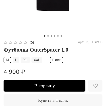
арт.
TSRTSPCB
(0)
Футболка OuterSpacer 1.0
M
L
XL
XXL
Black
4 900 ₽
В корзину
Купить в 1 клик