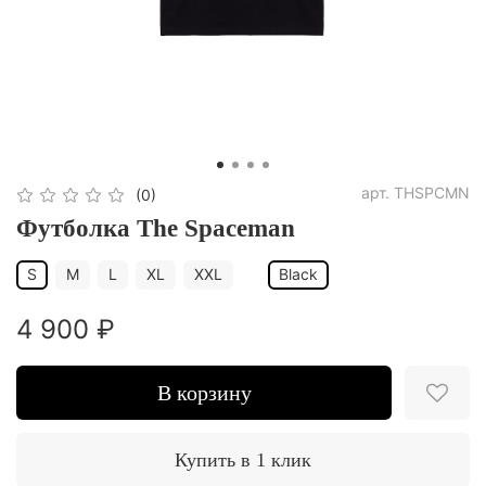
арт.
THSPCMN
(0)
Футболка The Spaceman
S
M
L
XL
XXL
Black
4 900 ₽
В корзину
Купить в 1 клик