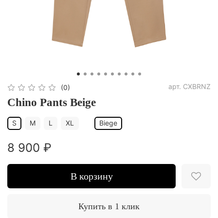
арт.
CXBRNZ
(0)
Сhino Pants Beige
S
M
L
XL
Biege
8 900 ₽
В корзину
Купить в 1 клик