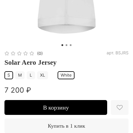
арт.
BSJRS
(0)
Solar Aero Jersey
S
M
L
XL
White
7 200 ₽
В корзину
Купить в 1 клик