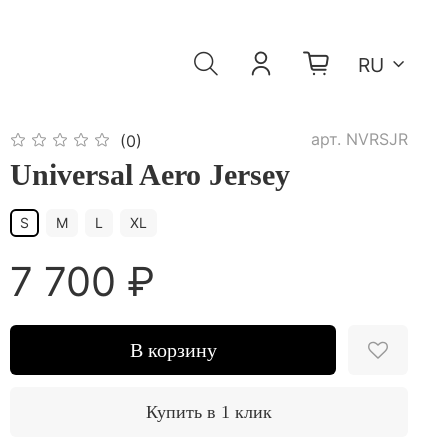
RU
арт.
NVRSJR
(0)
Universal Aero Jersey
S
M
L
XL
7 700 ₽
В корзину
Купить в 1 клик