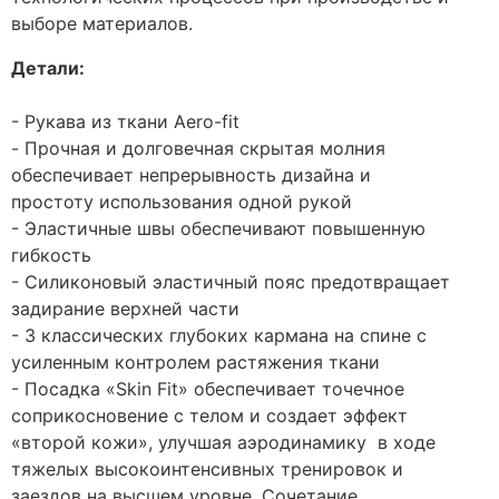
выборе материалов.
Детали
:
- Рукава из ткани Aero-fit
- Прочная и долговечная скрытая молния
обеспечивает непрерывность дизайна и
простоту использования одной рукой
- Эластичные швы обеспечивают повышенную
гибкость
- Силиконовый эластичный пояс предотвращает
задирание верхней части
- 3 классических глубоких кармана на спине с
усиленным контролем растяжения ткани
- Посадка «Skin Fit» обеспечивает точечное
соприкосновение с телом и создает эффект
«второй кожи», улучшая аэродинамику в ходе
тя
желых выс
окоинтенсивных тренировок и
заездов на высшем уровне. Сочетание