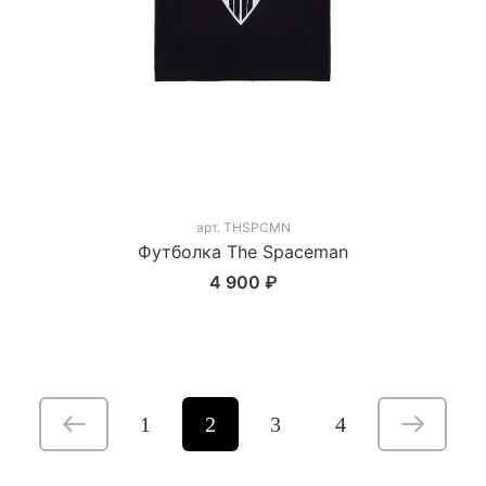
арт.
THSPCMN
Футболка The Spaceman
4 900 ₽
1
2
3
4