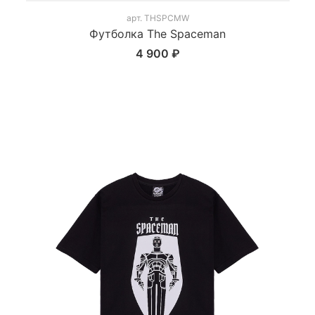
арт.
THSPCMW
Футболка The Spaceman
4 900 ₽