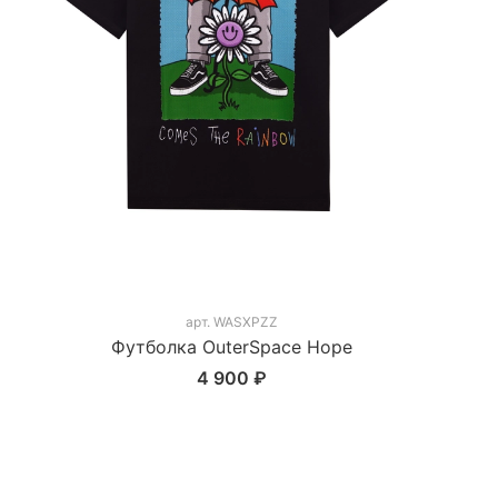
арт.
WASXPZZ
Футболка OuterSpace Hope
4 900 ₽